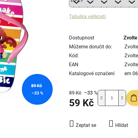
5
hvězdiček.
Tabulka velikostí
Dostupnost
Zvolte
Můžeme doručit do:
Zvolte
Kód:
Zvolte
EAN
Zvolte
Katalogové označení
em 06
89 Kč
89 Kč
–33 %
–33 %
59 Kč
Měrná cena:
Zeptat se
Hlídat