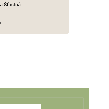
a Šťastná
r
l