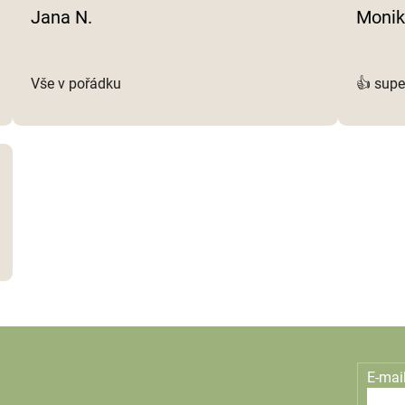
Jana N.
Monik
Vše v pořádku
👍 supe
E-mai