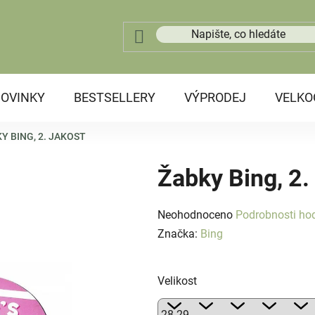
OVINKY
BESTSELLERY
VÝPRODEJ
VELK
Y BING, 2. JAKOST
Žabky Bing, 2.
Průměrné
Neohodnoceno
Podrobnosti ho
hodnocení
Značka:
Bing
produktu
je
Velikost
0,0
z