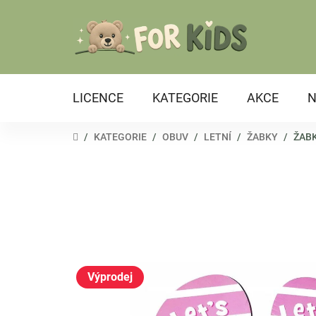
Přejít
na
obsah
LICENCE
KATEGORIE
AKCE
N
DOMŮ
/
KATEGORIE
/
OBUV
/
LETNÍ
/
ŽABKY
/
ŽABK
Výprodej