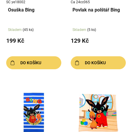
SC ye18002
Ca 24cc065
o
ů
Osuška Bing
Povlak na polštář Bing
d
u
k
Skladem
(45 ks)
Skladem
(5 ks)
t
199 Kč
129 Kč
ů
DO KOŠÍKU
DO KOŠÍKU