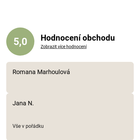
l
á
d
a
c
í
Hodnocení obchodu
5,0
p
Zobrazit více hodnocení
r
v
k
y
Romana Marhoulová
v
ý
p
i
Jana N.
s
u
Vše v pořádku