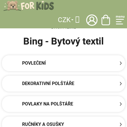
Přejít
na
obsah
CZK
DOMŮ
/
LICENCE
/
BING
/
DĚTSKÉ DOPLŇKY DO DOMÁCNOSTI
/
Hledat
BYTOVÝ TEXTIL
Bing - Bytový textil
POVLEČENÍ
DEKORATIVNÍ POLŠTÁŘE
POVLAKY NA POLŠTÁŘE
RUČNÍKY A OSUŠKY