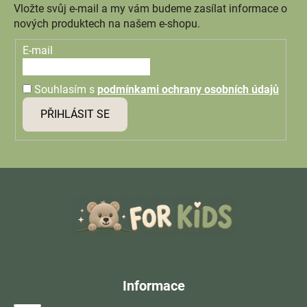
Vložte svůj e-mail a my vám budeme zasílat informace o
nových produktech na našem e-shopu.
E-mail
Souhlasím s
podmínkami ochrany osobních údajů
PŘIHLÁSIT SE
Z
á
p
a
t
í
Informace