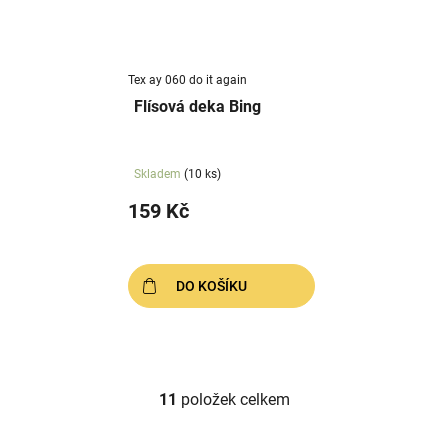
Tex ay 060 do it again
Flísová deka Bing
Skladem
(10 ks)
159 Kč
DO KOŠÍKU
11
položek celkem
O
v