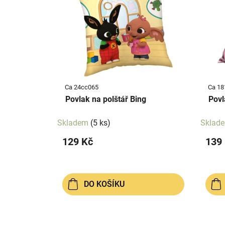
p
p
i
r
s
o
p
d
r
u
o
k
d
t
Ca 24cc065
Ca 18
u
ů
Povlak na polštář Bing
Povl
k
t
Skladem
(5 ks)
Sklad
ů
129 Kč
139
DO KOŠÍKU