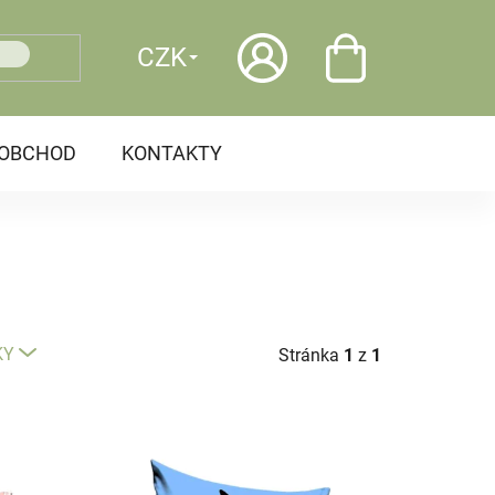
CZK
OOBCHOD
KONTAKTY
KY
Stránka
1
z
1