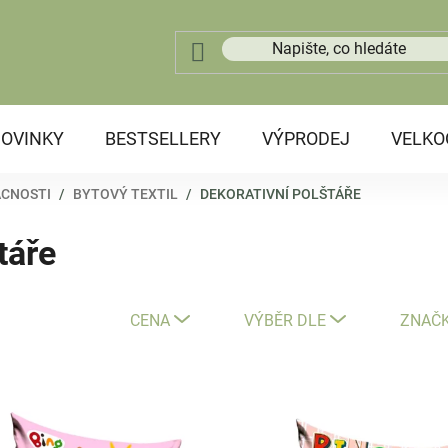
OVINKY
BESTSELLERY
VÝPRODEJ
VELK
ÁCNOSTI
/
BYTOVÝ TEXTIL
/
DEKORATIVNÍ POLŠTÁŘE
táře
CENA
VÝBĚR DLE
ZNAČ