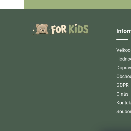
Z
á
Info
p
a
t
Velkoo
í
Hodnoc
Doprav
Obchod
GDPR
O nás
Kontak
Soubor