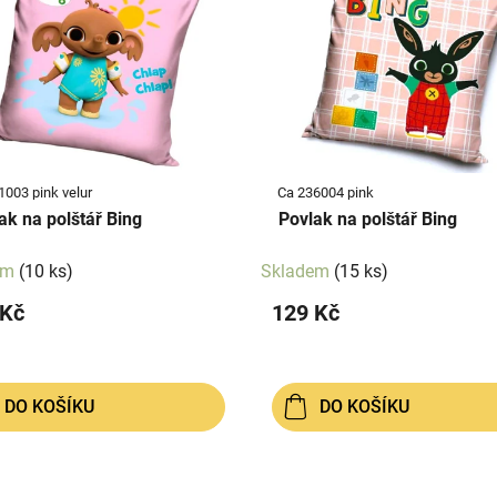
1003 pink velur
Ca 236004 pink
ak na polštář Bing
Povlak na polštář Bing
em
(10 ks)
Skladem
(15 ks)
 Kč
129 Kč
DO KOŠÍKU
DO KOŠÍKU