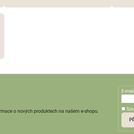
E-mai
So
ormace o nových produktech na našem e-shopu.
P