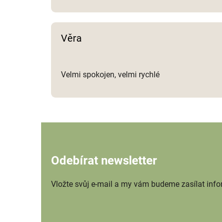
Věra
Velmi spokojen, velmi rychlé
Odebírat newsletter
Vložte svůj e-mail a my vám budeme zasílat inf