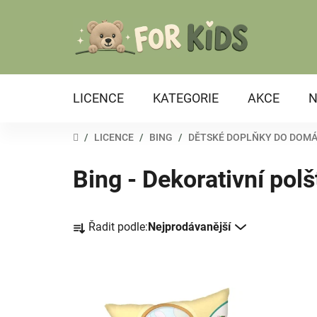
Přejít
na
obsah
LICENCE
KATEGORIE
AKCE
N
DOMŮ
/
LICENCE
/
BING
/
DĚTSKÉ DOPLŇKY DO DOM
Bing - Dekorativní polš
Ř
Řadit podle:
Nejprodávanější
a
z
e
V
n
ý
í