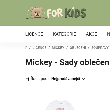
Přejít
na
obsah
LICENCE
KATEGORIE
AKCE
N
DOMŮ
/
LICENCE
/
MICKEY
/
OBLEČENÍ
/
SOUPRAVY
Mickey - Sady oblečen
Ř
Řadit podle:
Nejprodávanější
a
z
e
V
n
ý
í