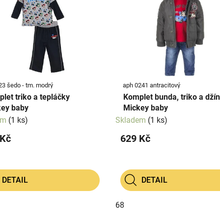
23 šedo - tm. modrý
aph 0241 antracitový
let triko a tepláčky
Komplet bunda, triko a dží
ey baby
Mickey baby
em
(1 ks)
Skladem
(1 ks)
 Kč
629 Kč
DETAIL
DETAIL
68