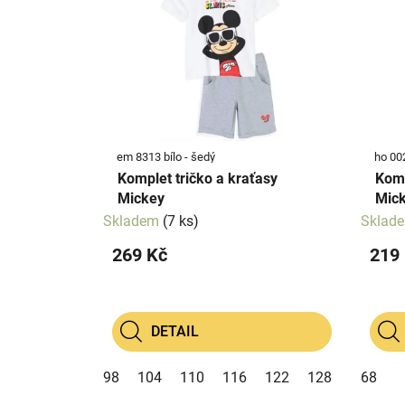
p
p
i
r
s
o
p
d
r
u
o
k
d
t
em 8313 bílo - šedý
ho 00
u
ů
Komplet tričko a kraťasy
Komp
k
Mickey
Mick
t
Skladem
(7 ks)
Sklad
ů
269 Kč
219
DETAIL
98
104
110
116
122
128
68