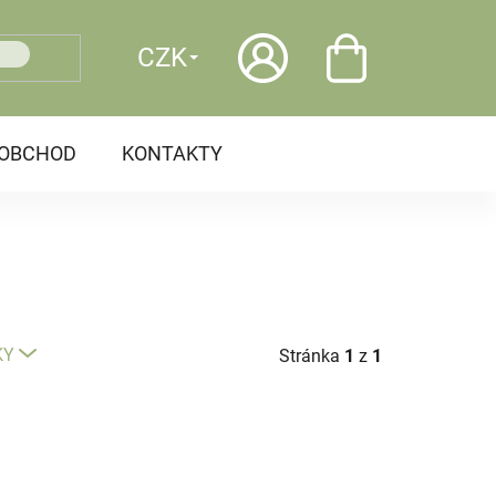
CZK
OOBCHOD
KONTAKTY
KY
Stránka
1
z
1