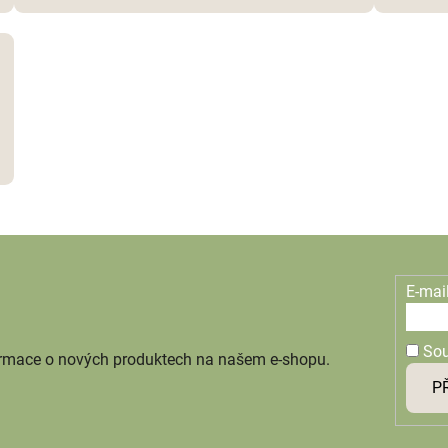
E-mai
So
ormace o nových produktech na našem e-shopu.
P