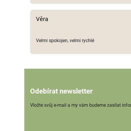
Věra
Velmi spokojen, velmi rychlé
Odebírat newsletter
Vložte svůj e-mail a my vám budeme zasílat inf