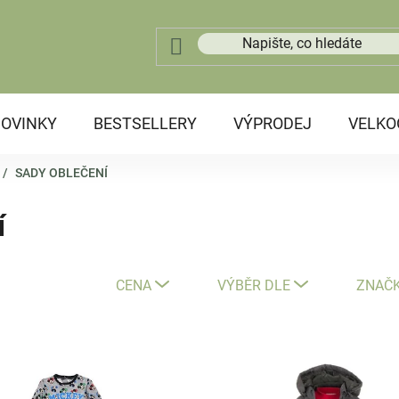
OVINKY
BESTSELLERY
VÝPRODEJ
VELK
/
SADY OBLEČENÍ
í
CENA
VÝBĚR DLE
ZNAČ