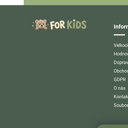
Z
á
Info
p
a
t
Velkoo
í
Hodnoc
Doprav
Obchod
GDPR
O nás
Kontak
Soubor