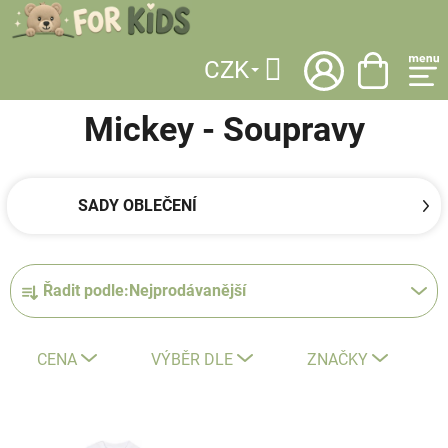
Přejít
na
obsah
CZK
DOMŮ
/
LICENCE
/
MICKEY
/
OBLEČENÍ
/
SOUPRAVY
Hledat
Mickey - Soupravy
SADY OBLEČENÍ
Ř
Řadit podle:
Nejprodávanější
a
z
e
CENA
VÝBĚR DLE
ZNAČKY
n
í
V
p