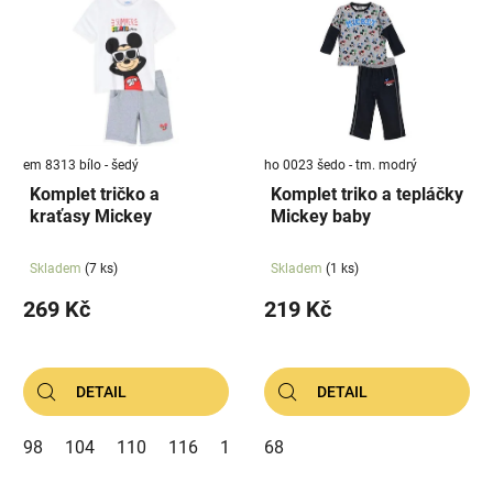
ý
r
p
o
i
d
s
u
p
k
r
t
em 8313 bílo - šedý
ho 0023 šedo - tm. modrý
o
ů
Komplet tričko a
Komplet triko a tepláčky
d
kraťasy Mickey
Mickey baby
u
k
Skladem
(7 ks)
Skladem
(1 ks)
t
269 Kč
219 Kč
ů
DETAIL
DETAIL
98
104
110
116
122
68
128