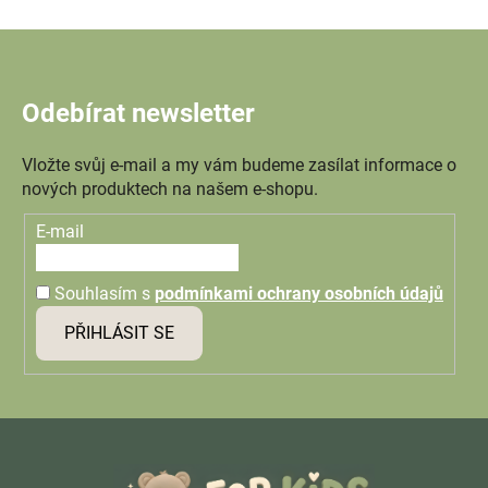
Odebírat newsletter
Vložte svůj e-mail a my vám budeme zasílat informace o
nových produktech na našem e-shopu.
E-mail
Souhlasím s
podmínkami ochrany osobních údajů
PŘIHLÁSIT SE
Z
á