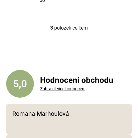
68
3
položek celkem
O
v
l
á
d
a
c
í
Hodnocení obchodu
5,0
p
Zobrazit více hodnocení
r
v
k
y
Romana Marhoulová
v
ý
p