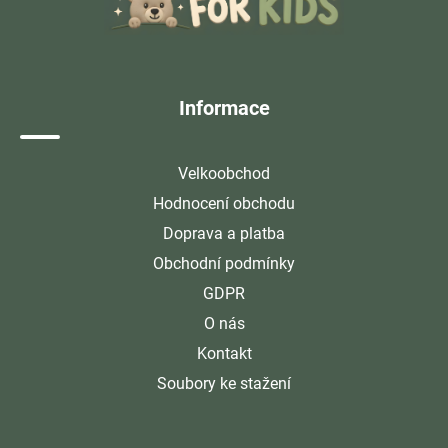
p
a
t
í
Informace
Velkoobchod
Hodnocení obchodu
Doprava a platba
Obchodní podmínky
GDPR
O nás
Kontakt
Soubory ke stažení