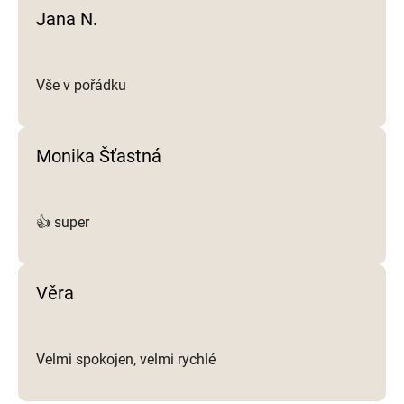
i
Jana N.
s
u
Vše v pořádku
Monika Šťastná
👍 super
Věra
Velmi spokojen, velmi rychlé